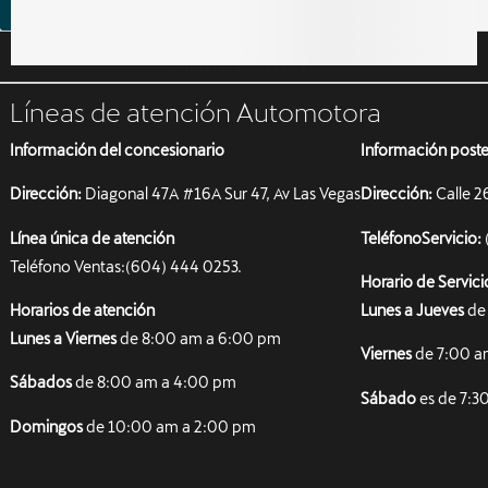
automotora
Mostrar listado
Líneas de atención Automotora
Información del concesionario
Información poster
Dirección:
Diagonal 47A #16A Sur 47, Av Las Vegas
Dirección:
Calle 2
Línea única de atención
TeléfonoServicio:
Teléfono Ventas:(604) 444 0253.
Horario de Servici
Horarios de atención
Lunes a Jueves
de 
Lunes a Viernes
de 8:00 am a 6:00 pm
Viernes
de 7:00 a
Sábados
de 8:00 am a 4:00 pm
Sábado
es de 7:3
Domingos
de 10:00 am a 2:00 pm